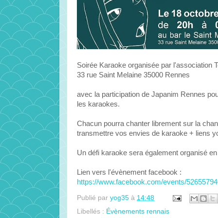
Soirée Karaoke organisée par l'association
33 rue Saint Melaine 35000 Rennes
avec la participation de Japanim Rennes pour 
les karaokes.
Chacun pourra chanter librement sur la chan
transmettre vos envies de karaoke + liens yo
Un défi karaoke sera également organisé en d
Lien vers l'évènement facebook :
https://www.facebook.com/events/5265579
Publié par
yog35
à
14:48
Libellés :
Évènements rennais