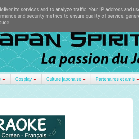
liver its services and to analyze traffic. Your IP address and u
rmance and security metrics to ensure quality of service, gene
buse.
s
Cosplay
Culture japonaise
Partenaires et amis