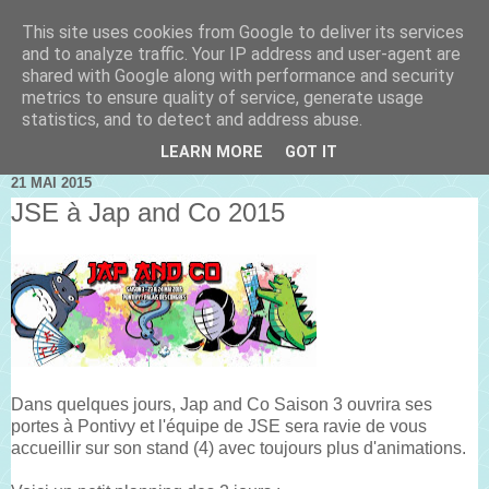
This site uses cookies from Google to deliver its services
and to analyze traffic. Your IP address and user-agent are
shared with Google along with performance and security
metrics to ensure quality of service, generate usage
statistics, and to detect and address abuse.
LEARN MORE
GOT IT
21 MAI 2015
JSE à Jap and Co 2015
Dans quelques jours, Jap and Co Saison 3 ouvrira ses
portes à Pontivy et l'équipe de JSE sera ravie de vous
accueillir sur son stand (4) avec toujours plus d'animations.