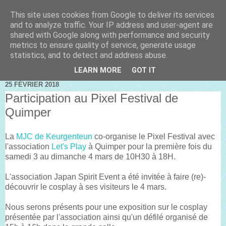
This site uses cookies from Google to deliver its services
and to analyze traffic. Your IP address and user-agent are
shared with Google along with performance and security
metrics to ensure quality of service, generate usage
statistics, and to detect and address abuse.
LEARN MORE
GOT IT
25 FÉVRIER 2018
Participation au Pixel Festival de
Quimper
La
MJC de Keurgenteun
co-organise le Pixel Festival avec
l'association
Let's Play
à Quimper pour la première fois du
samedi 3 au dimanche 4 mars de 10H30 à 18H.
L'association Japan Spirit Event a été invitée à faire (re)-
découvrir le cosplay à ses visiteurs le 4 mars.
Nous serons présents pour une exposition sur le cosplay
présentée par l'association ainsi qu'un défilé organisé de