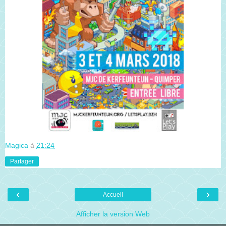
Magica
à
21:24
Partager
‹
›
Accueil
Afficher la version Web