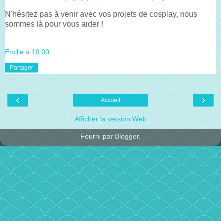
N'hésitez pas à venir avec vos projets de cosplay, nous
sommes là pour vous aider !
Emilie
à
10:00
Partager
‹
›
Accueil
Afficher la version Web
Fourni par
Blogger
.