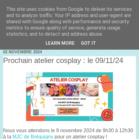
This site uses cookies from Google to deliver its services
and to analyze traffic. Your IP address and user-agent are
shared with Google along with performance and security
metrics to ensure quality of service, generate usage
statistics, and to detect and address abuse.
LEARN MORE
GOT IT
02 NOVEMBRE 2024
Prochain atelier cosplay : le 09/11/24
Nous vous attendons le 9 novembre 2024 de 9h30 à 12h30
à la
MJC de Bréquigny
pour un atelier cosplay !