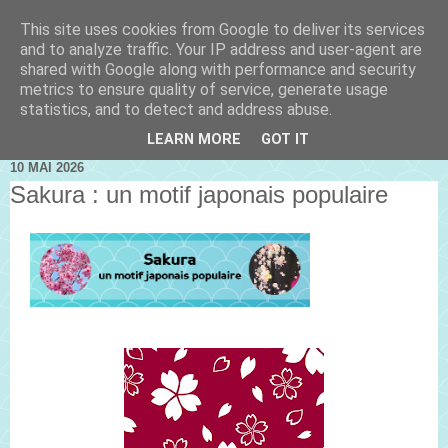
This site uses cookies from Google to deliver its services
and to analyze traffic. Your IP address and user-agent are
shared with Google along with performance and security
metrics to ensure quality of service, generate usage
statistics, and to detect and address abuse.
LEARN MORE
GOT IT
10 MAI 2026
Sakura : un motif japonais populaire