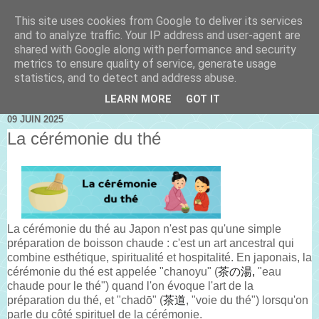
This site uses cookies from Google to deliver its services
and to analyze traffic. Your IP address and user-agent are
shared with Google along with performance and security
metrics to ensure quality of service, generate usage
statistics, and to detect and address abuse.
LEARN MORE
GOT IT
09 JUIN 2025
La cérémonie du thé
La cérémonie du thé au Japon n'est pas qu'une simple
préparation de boisson chaude : c'est un art ancestral qui
combine esthétique, spiritualité et hospitalité. En japonais, la
cérémonie du thé est appelée "chanoyu" (
茶の湯,
"eau
chaude pour le thé") quand l'on évoque l'art de la
préparation du thé, et "chadō" (
茶道
, "voie du thé") lorsqu'on
parle du côté spirituel de la cérémonie.