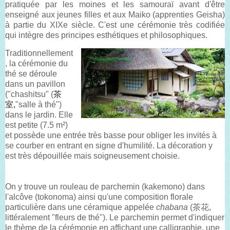
pratiquée par les moines et les samouraï avant d'être
enseigné aux jeunes filles et aux Maiko (apprenties Geisha)
à partie du XIXe siècle. C'est une cérémonie très codifiée
qui intègre des principes esthétiques et philosophiques.
Traditionnellement
, la cérémonie du
thé se déroule
dans un pavillon
("chashitsu" (
茶
室,
"salle à thé")
dans le jardin. Elle
est petite (7.5 m²)
et possède une entrée très basse pour obliger les invités à
se courber en entrant en signe d'humilité. La décoration y
est très dépouillée mais soigneusement choisie.
On y trouve un rouleau de parchemin (kakemono) dans
l'alcôve (tokonoma) ainsi qu'une composition florale
particulière dans une céramique appelée
chabana
(茶花,
littéralement "fleurs de thé"). Le parchemin permet d'indiquer
le thème de la cérémonie en affichant une calligraphie, une