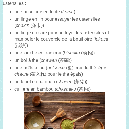
ustensiles :
une bouilloire en fonte (
kama
)
un linge en lin pour essuyer les ustensiles
(
chakin
(茶巾))
un linge en soie pour nettoyer les ustensiles et
manipuler le couvercle de la bouilloire (
fukusa
(袱紗))
une louche en bambou (
hishaku
(柄杓))
un bol à thé (
chawan
(茶碗))
une boîte à thé (
natsume
(棗) pour le thé léger,
cha-ire
(茶入れ) pour le thé épais)
un fouet en bambou (
chasen
(茶筅))
cuillère en bambou (
chashaku
(茶杓))