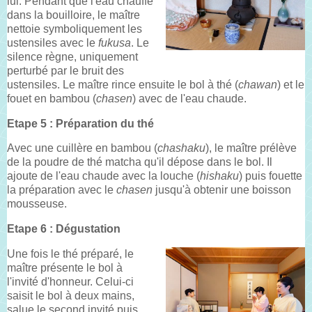
lui. Pendant que l'eau chauffe
dans la bouilloire, le maître
nettoie symboliquement les
ustensiles avec le
fukusa
. Le
silence règne, uniquement
perturbé par le bruit des
ustensiles. Le maître rince ensuite le bol à thé (
chawan
) et le
fouet en bambou (
chasen
) avec de l'eau chaude.
Etape 5 : Préparation du thé
Avec une cuillère en bambou (
chashaku
), le maître prélève
de la poudre de thé matcha qu'il dépose dans le bol. Il
ajoute de l'eau chaude avec la louche (
hishaku
) puis fouette
la préparation avec le
chasen
jusqu'à obtenir une boisson
mousseuse.
Etape 6 : Dégustation
Une fois le thé préparé, le
maître présente le bol à
l'invité d'honneur. Celui-ci
saisit le bol à deux mains,
salue le second invité puis